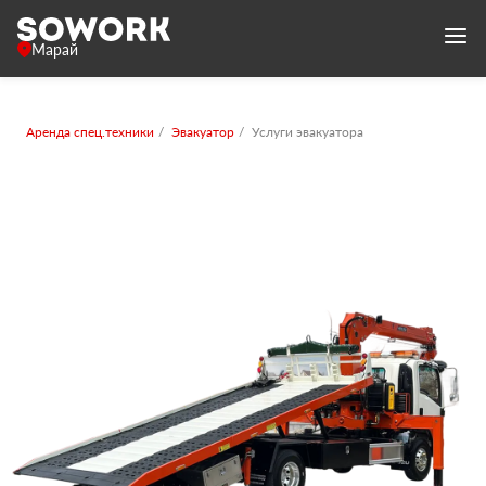
Марай
Аренда спец.техники
Эвакуатор
Услуги эвакуатора