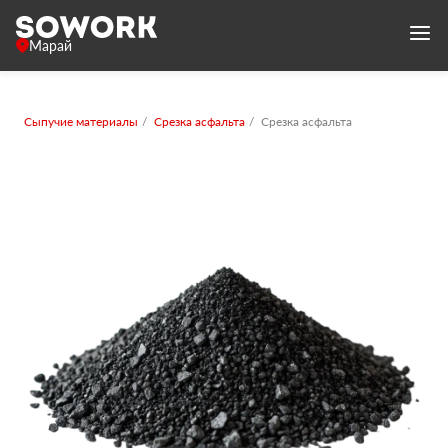
Марай
Сыпучие материалы
Срезка асфальта
Срезка асфальта