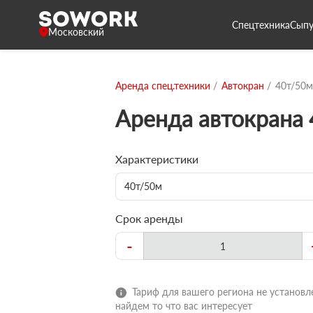
Спецтехника
Сыпу
Московский
Аренда спец.техники
Автокран
40т/50м
Аренда автокрана
Характеристики
40т/50м
Срок аренды
-
Тариф для вашего региона не установле
найдем то что вас интересует