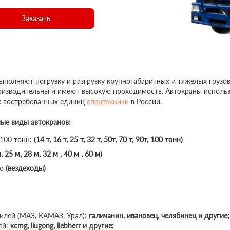
Заказать
полняют погрузку и разгрузку крупногабаритных и тяжелых грузов
роизводительны и имеют высокую проходимость. Автокраны использ
х востребованных единиц
спецтехники
в России.
ные виды автокранов:
 100 тонн:
(14 т, 16 т, 25 т, 32 т, 50т, 70 т, 90т, 100 тонн)
, 25 м, 28 м, 32 м , 40 м , 60 м)
ю
(вездеходы)
илей (МАЗ, КАМАЗ, Урал):
галичанин, ивановец, челябинец и другие;
ей:
xcmg, liugong, liebherr и другие;