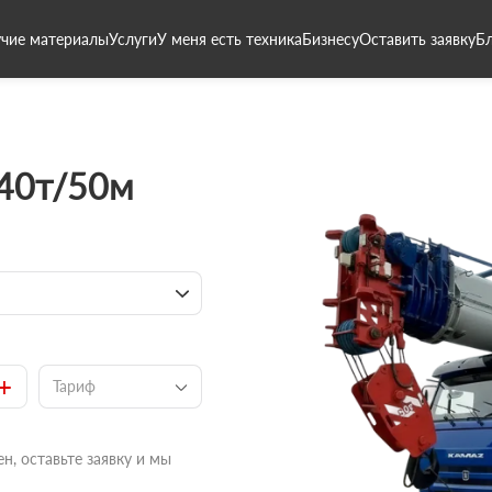
чие материалы
Услуги
У меня есть техника
Бизнесу
Оставить заявку
Б
 40т/50м
+
Тариф
н, оставьте заявку и мы