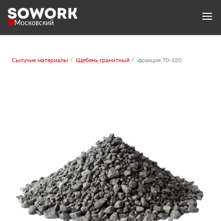
Московский
Сыпучие материалы
Щебень гранитный
фракция 70-120