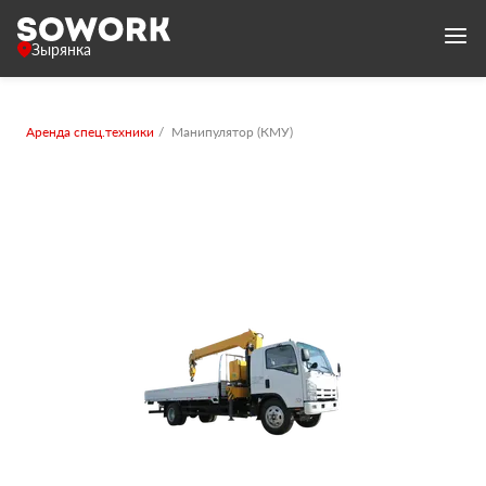
Зырянка
Аренда спец.техники
Манипулятор (КМУ)