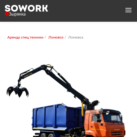
Зырянка
Аренда спец.техники
Ломовоз
Ломовоз