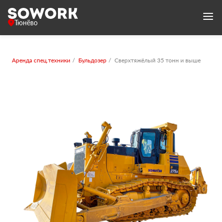
Тюнёво
Аренда спец.техники
Бульдозер
Сверхтяжёлый 35 тонн и выше