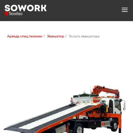
Тюнёво
Аренда спец.техники
Эвакуатор
Услуги эвакуатора