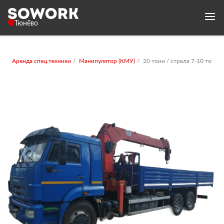
Тюнёво
Аренда спец.техники
Манипулятор (КМУ)
20 тонн / стрела 7-10 тонн