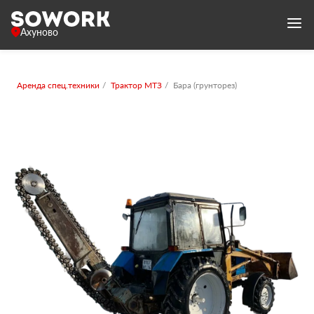
Ахуново
Аренда спец.техники
Трактор МТЗ
Бара (грунторез)