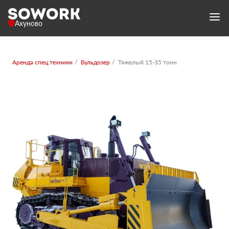
Ахуново
Аренда спец.техники
Бульдозер
Тяжелый 15-35 тонн