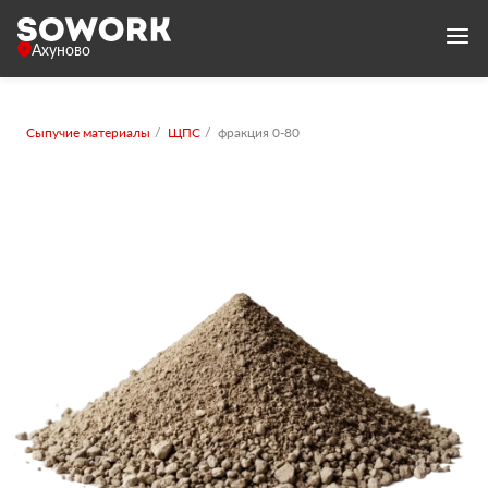
Ахуново
Сыпучие материалы
ЩПС
фракция 0-80