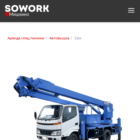
Мишкино
Аренда спец.техники
Автовышка
22м