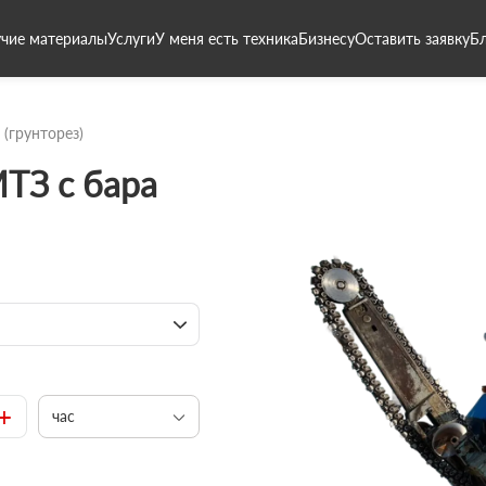
чие материалы
Услуги
У меня есть техника
Бизнесу
Оставить заявку
Б
 (грунторез)
ТЗ с бара
+
час