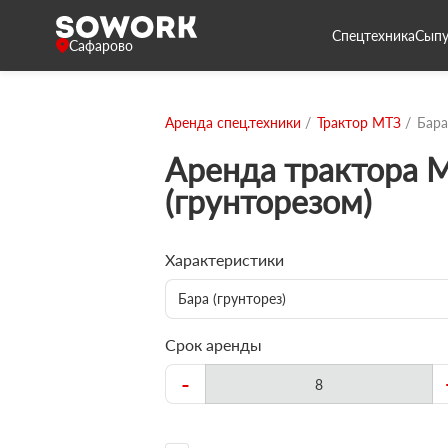
Спецтехника
Сыпу
Сафарово
Аренда спец.техники
Трактор МТЗ
Бара
Аренда трактора М
(грунторезом)
Характеристики
Бара (грунторез)
Срок аренды
-