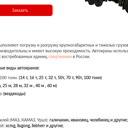
Заказать
полняют погрузку и разгрузку крупногабаритных и тяжелых грузов
роизводительны и имеют высокую проходимость. Автокраны использ
х востребованных единиц
спецтехники
в России.
ные виды автокранов:
 100 тонн:
(14 т, 16 т, 25 т, 32 т, 50т, 70 т, 90т, 100 тонн)
, 25 м, 28 м, 32 м , 40 м , 60 м)
ю
(вездеходы)
илей (МАЗ, КАМАЗ, Урал):
галичанин, ивановец, челябинец и другие;
ей:
xcmg, liugong, liebherr и другие;