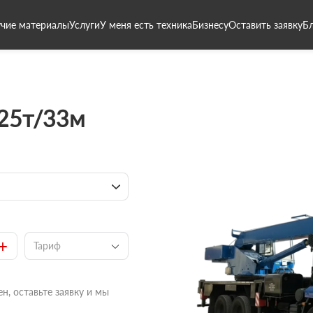
чие материалы
Услуги
У меня есть техника
Бизнесу
Оставить заявку
Б
 25т/33м
+
Тариф
н, оставьте заявку и мы