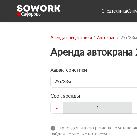
Спецтехника
Сыпу
Сафарово
Аренда спец.техники
Автокран
25т/33м
Аренда автокрана
Характеристики
25т/33м
Срок аренды
-
Тариф для вашего региона не установле
найдем то что вас интересует