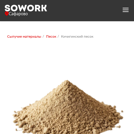
Сафарово
Сыпучие материалы
Песок
Кичигинский песок