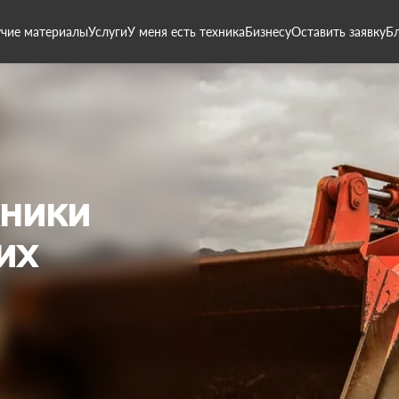
чие материалы
Услуги
У меня есть техника
Бизнесу
Оставить заявку
Б
хники
их