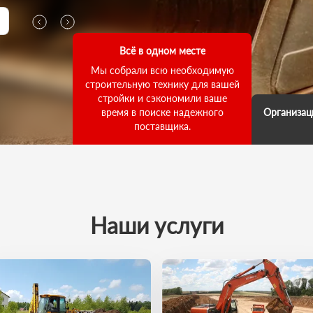
Всё в одном месте
Мы собрали всю необходимую
строительную технику для вашей
стройки и сэкономили ваше
время в поиске надежного
Организац
поставщика.
Мы д
выполнени
ответств
что погруз
как для
выполнил
Наши услуги
зада