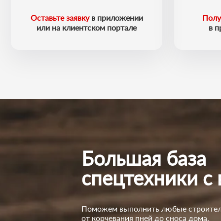
Оставьте заявку
в приложении
Полу
или на клиентском портале
в 
Большая база
спецтехники с
Поможем выполнить любые строител
от корчевания пней до сноса дома.