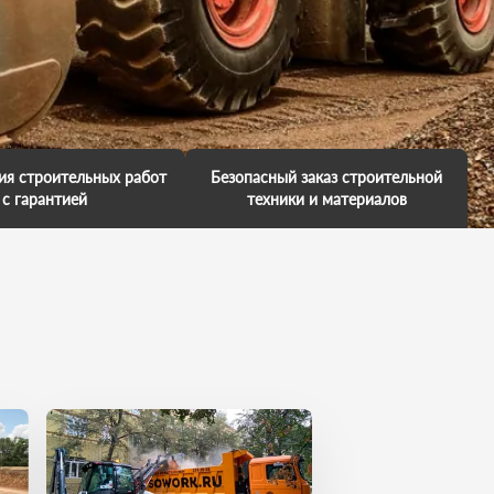
ия строительных работ
Безопасный заказ строительной
с гарантией
техники и материалов
аем гарантию на
Мы обещаем, что к вам приедет
е работ и несем за это
профессионал. У него есть
енность. Мы обещаем,
большой опыт выполненных
имся в ваш объект, так
работ. Каждая техника обслужена
 нас важно, чтобы вы
и исправна. Он умеет все сделать
и свои поставленные
на отлично. И вы останетесь в
чи точно в срок.
хорошем настроении!