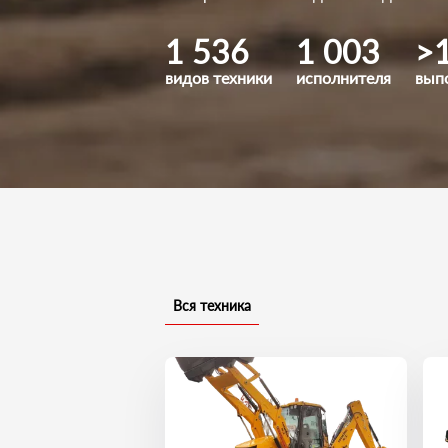
1 536
1 003
>
видов техники
исполнителя
вып
Вся техника