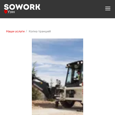
Узян
Наши услуги
Копка траншей