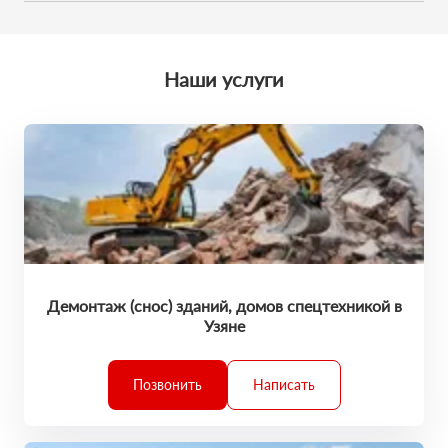
Мы обещаем, что к вам приедет профессионал. У него есть
поставленные задачи точно в срок.
большой опыт выполненных работ. Каждая техника
обслужена и исправна. Он умеет все сделать на отлично. И
вы останетесь в хорошем настроении!
Наши услуги
Демонтаж (снос) зданий, домов спецтехникой в
Узяне
Позвонить
Написать