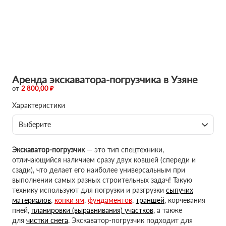
Аренда экскаватора-погрузчика в Узяне
от
2 800,00 ₽
Характеристики
Выберите
Экскаватор-погрузчик
— это тип спецтехники,
отличающийся наличием сразу двух ковшей (спереди и
сзади), что делает его наиболее универсальным при
выполнении самых разных строительных задач! Такую
технику используют для погрузки и разгрузки
сыпучих
материалов
,
копки ям
,
фундаментов
,
траншей
, корчевания
пней,
планировки (выравнивания) участков
, а также
для
чистки снега
. Экскаватор-погрузчик подходит для