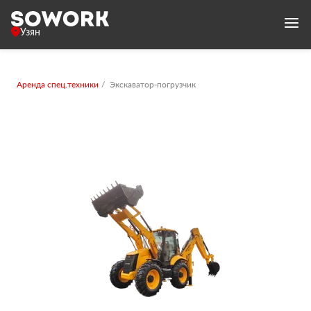
Узян
Аренда спец.техники
Экскаватор-погрузчик