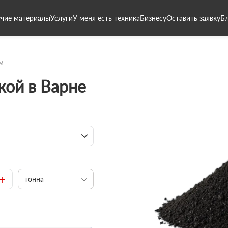
чие материалы
Услуги
У меня есть техника
Бизнесу
Оставить заявку
Б
м
кой в Варне
+
тонна