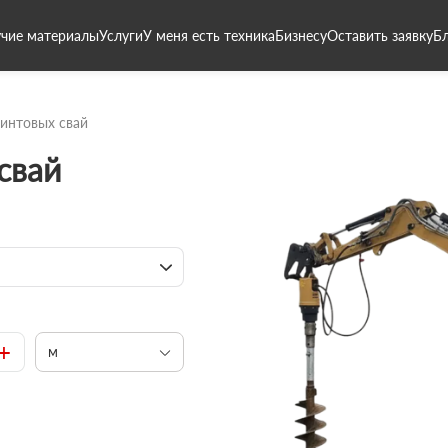
чие материалы
Услуги
У меня есть техника
Бизнесу
Оставить заявку
Б
интовых свай
свай
+
м