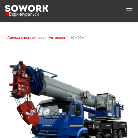
Верхнеуральск
Аренда спец.техники
Автокран
40т/50м