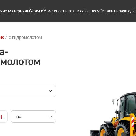
чие материалы
Услуги
У меня есть техника
Бизнесу
Оставить заявку
Б
ик
с гидромолотом
а-
омолотом
+
час