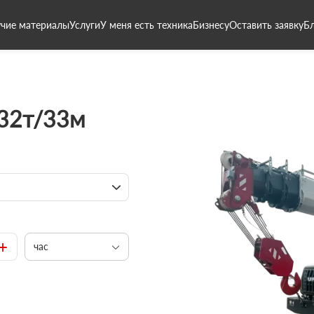
чие материалы
Услуги
У меня есть техника
Бизнесу
Оставить заявку
Б
 32т/33м
+
час