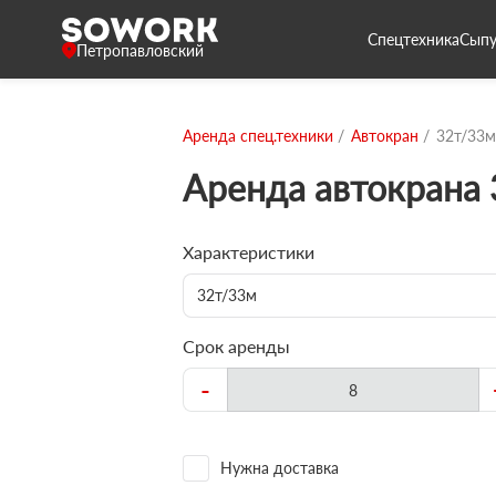
Спецтехника
Сыпу
Петропавловский
Аренда спец.техники
Автокран
32т/33м
Аренда автокрана
Характеристики
32т/33м
Срок аренды
-
Нужна доставка