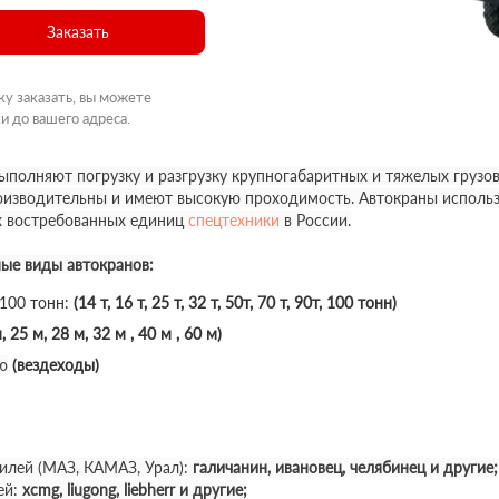
Заказать
ку заказать, вы можете
и до вашего адреса.
полняют погрузку и разгрузку крупногабаритных и тяжелых грузов
роизводительны и имеют высокую проходимость. Автокраны использ
х востребованных единиц
спецтехники
в России.
ные виды автокранов:
 100 тонн:
(14 т, 16 т, 25 т, 32 т, 50т, 70 т, 90т, 100 тонн)
, 25 м, 28 м, 32 м , 40 м , 60 м)
ю
(вездеходы)
илей (МАЗ, КАМАЗ, Урал):
галичанин, ивановец, челябинец и другие;
ей:
xcmg, liugong, liebherr и другие;