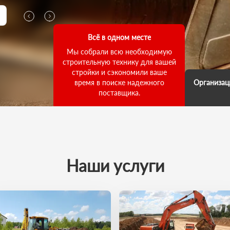
Всё в одном месте
Мы собрали всю необходимую
строительную технику для вашей
стройки и сэкономили ваше
время в поиске надежного
Организац
поставщика.
Мы д
выполнени
ответств
что погруз
как для
выполнил
Наши услуги
зада