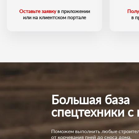
Оставьте заявку
в приложении
Полу
или на клиентском портале
в 
Большая база
спецтехники с
Поможем выполнить любые строител
от корчевания пней до сноса дома.