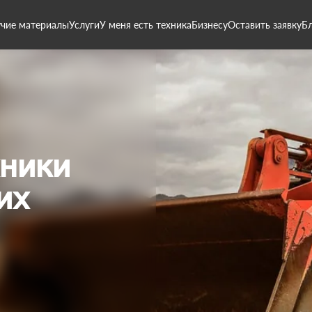
чие материалы
Услуги
У меня есть техника
Бизнесу
Оставить заявку
Б
хники
их