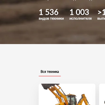
1 536
1 003
>
видов техники
исполнителя
вып
Вся техника