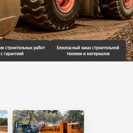
ия строительных работ
Безопасный заказ строительной
с гарантией
техники и материалов
аем гарантию на
Мы обещаем, что к вам приедет
е работ и несем за это
профессионал. У него есть
енность. Мы обещаем,
большой опыт выполненных
имся в ваш объект, так
работ. Каждая техника обслужена
 нас важно, чтобы вы
и исправна. Он умеет все сделать
и свои поставленные
на отлично. И вы останетесь в
чи точно в срок.
хорошем настроении!