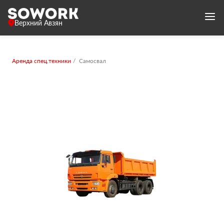
Верхний Авзян
Аренда спец.техники
Самосвал