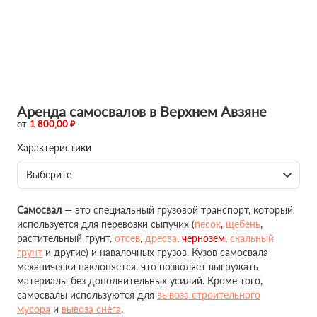
Аренда самосвалов в Верхнем Авзяне
от
1 800,00 ₽
Характеристики
Выберите
Самосвал
— это специальный грузовой транспорт, который
используется для перевозки сыпучих (
песок
,
щебень
,
растительный грунт,
отсев
,
дресва
,
чернозем
,
скальный
грунт
и другие) и навалочных грузов. Кузов самосвала
механически наклоняется, что позволяет выгружать
материалы без дополнительных усилий. Кроме того,
самосвалы используются для
вывоза строительного
мусора
и
вывоза снега
.