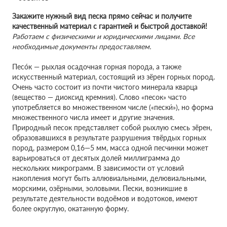
Закажите нужный вид песка прямо сейчас и получите
качественный материал с гарантией и быстрой доставкой!
Работаем с физическими и юридическими лицами. Все
необходимые документы предоставляем.
Песо́к — рыхлая осадочная горная порода, а также
искусственный материал, состоящий из зёрен горных пород.
Очень часто состоит из почти чистого минерала кварца
(вещество — диоксид кремния). Слово «песок» часто
употребляется во множественном числе («пески́»), но форма
множественного числа имеет и другие значения.
Природный песок представляет собой рыхлую смесь зёрен,
образовавшихся в результате разрушения твёрдых горных
пород, размером 0,16—5 мм, масса одной песчинки может
варьироваться от десятых долей миллиграмма до
нескольких микрограмм. В зависимости от условий
накопления могут быть аллювиальными, делювиальными,
морскими, озёрными, эоловыми. Пески, возникшие в
результате деятельности водоёмов и водотоков, имеют
более округлую, окатанную форму.