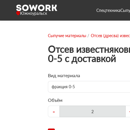
Спецтехника
Сыпу
Южноуральск
Сыпучие материалы
Отсев (дресва) изве
Отсев известняко
0-5 с доставкой
Вид материала
фракция 0-5
Объём
-