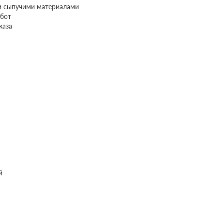
и сыпучими материалами
бот
каза
й