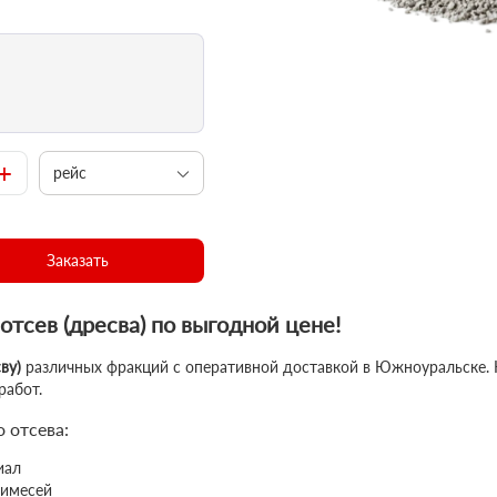
+
рейс
Заказать
тсев (дресва) по выгодной цене!
ву)
различных фракций с оперативной доставкой в Южноуральске.
работ.
 отсева:
иал
римесей