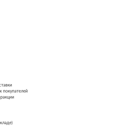
ставки
х покупателей
фракции
складе)