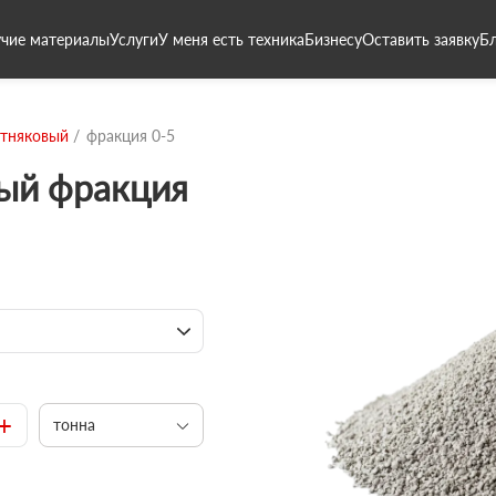
чие материалы
Услуги
У меня есть техника
Бизнесу
Оставить заявку
Б
стняковый
фракция 0-5
вый фракция
+
тонна