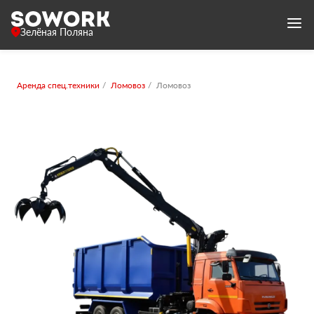
Зелёная Поляна
Аренда спец.техники
Ломовоз
Ломовоз