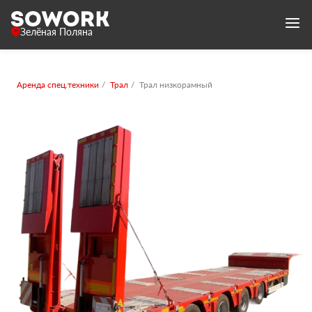
Зелёная Поляна
Аренда спец.техники
Трал
Трал низкорамный