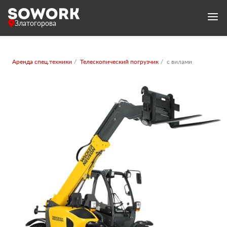
Златогорова
Аренда спец.техники
Телескопический погрузчик
с вилами