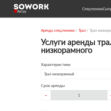
Спецтехника
Сыпу
Актау
Аренда спец.техники
Трал
Трал низкор
Услуги аренды тра
низкорамного
Характеристики
Трал низкорамный
Срок аренды
-