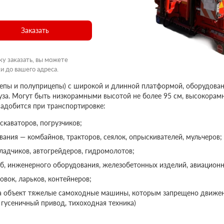
Заказать
ку заказать, вы можете
и до вашего адреса.
цепы и полуприцепы) с широкой и длинной платформой, оборудова
руза. Могут быть низкорамными высотой не более 95 см, высокорам
надобится при транспортировке:
скаваторов, погрузчиков;
ания — комбайнов, тракторов, сеялок, опрыскивателей, мульчеров;
ладчиков, автогрейдеров, гидромолотов;
б, инженерного оборудования, железобетонных изделий, авиационн
овок, ларьков, контейнеров;
на объект тяжелые самоходные машины, которым запрещено движе
 гусеничный привод, тихоходная техника)