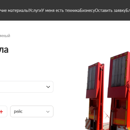
чие материалы
Услуги
У меня есть техника
Бизнесу
Оставить заявку
Б
амный
ла
+
рейс