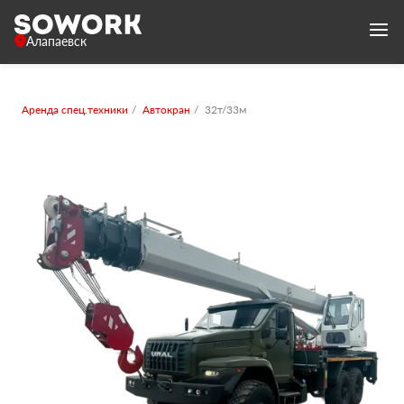
Алапаевск
Аренда спец.техники
Автокран
32т/33м