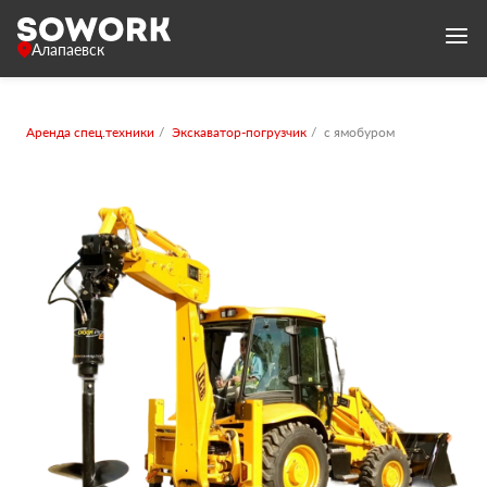
Алапаевск
Аренда спец.техники
Экскаватор-погрузчик
с ямобуром