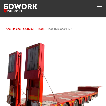
Алапаевск
Аренда спец.техники
Трал
Трал низкорамный