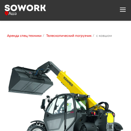
Аша
Аренда спец.техники
Телескопический погрузчик
с ковшом