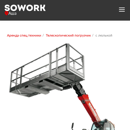
Аша
Аренда спец.техники
Телескопический погрузчик
с люлькой