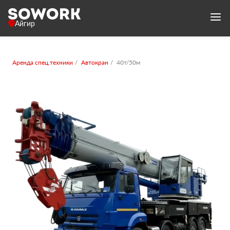
Айгир
Аренда спец.техники
Автокран
40т/50м