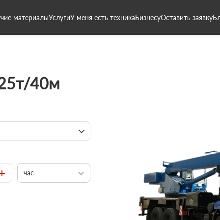
чие материалы
Услуги
У меня есть техника
Бизнесу
Оставить заявку
Б
 25т/40м
+
час