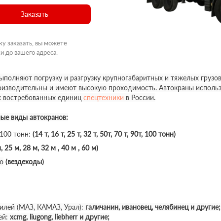
Заказать
ку заказать, вы можете
и до вашего адреса.
полняют погрузку и разгрузку крупногабаритных и тяжелых грузов
роизводительны и имеют высокую проходимость. Автокраны использ
х востребованных единиц
спецтехники
в России.
ные виды автокранов:
 100 тонн:
(14 т, 16 т, 25 т, 32 т, 50т, 70 т, 90т, 100 тонн)
, 25 м, 28 м, 32 м , 40 м , 60 м)
ю
(вездеходы)
илей (МАЗ, КАМАЗ, Урал):
галичанин, ивановец, челябинец и другие;
ей:
xcmg, liugong, liebherr и другие;