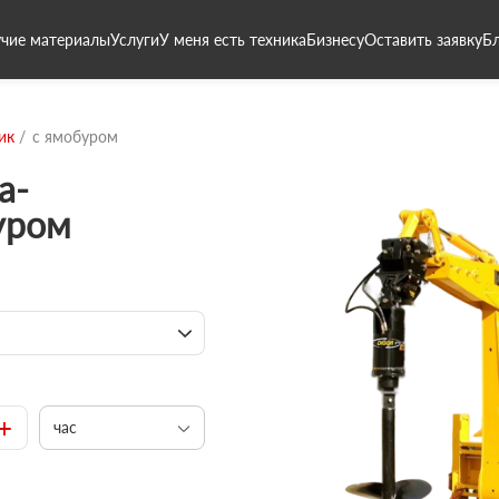
чие материалы
Услуги
У меня есть техника
Бизнесу
Оставить заявку
Б
ик
с ямобуром
а-
уром
+
час