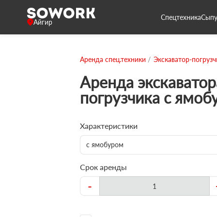
Спецтехника
Сыпу
Айгир
Аренда спец.техники
Экскаватор-погрузч
Аренда экскаватор
погрузчика с ямоб
Характеристики
с ямобуром
Срок аренды
-