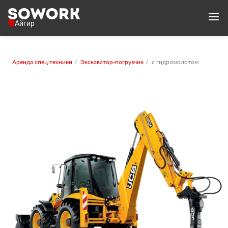
Айгир
Аренда спец.техники
Экскаватор-погрузчик
с гидромолотом