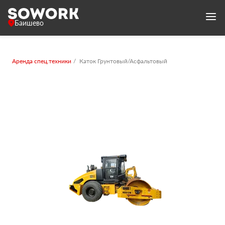
Баишево
Аренда спец.техники
Каток Грунтовый/Асфальтовый