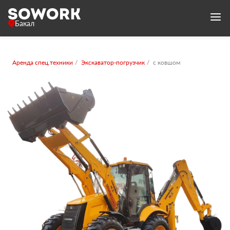
Бакал
Аренда спец.техники
Экскаватор-погрузчик
с ковшом