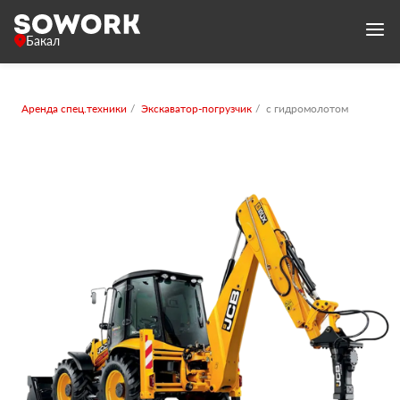
Бакал
Аренда спец.техники
Экскаватор-погрузчик
с гидромолотом