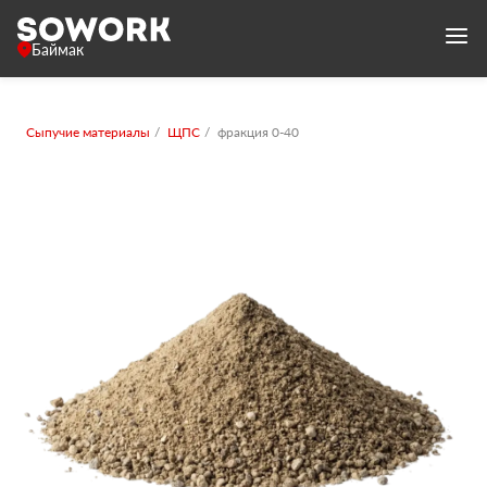
Баймак
Сыпучие материалы
ЩПС
фракция 0-40