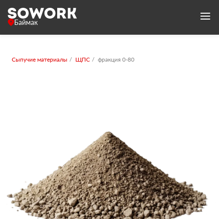
Баймак
Сыпучие материалы
ЩПС
фракция 0-80