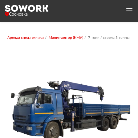
Сосновка
Аренда спец.техники
Манипулятор (КМУ)
7 тонн / стрела 3 тонны