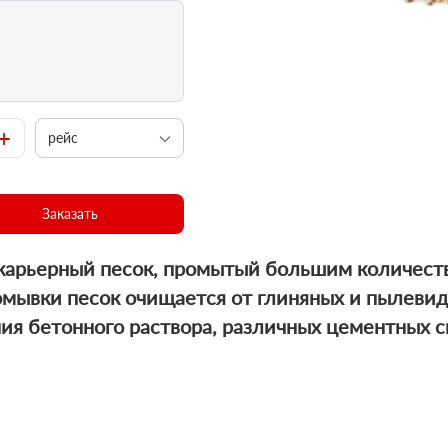
+
рейс
Заказать
карьерный песок, промытый большим количест
омывки песок очищается от глиняных и пылеви
ия бетонного раствора, различных цементных с