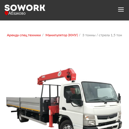
Абзаково
Аренда спец.техники
Манипулятор (КМУ)
3 тонны / стрела 1,5 тонны